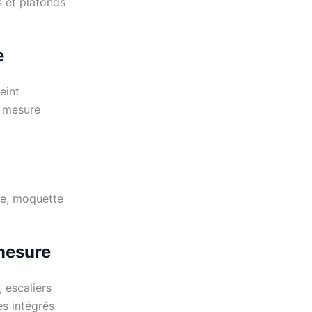
s et plafonds
e
eint
r mesure
yle, moquette
mesure
 escaliers
s intégrés