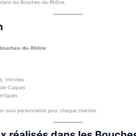
 dans les Bouches-du-Rhône.
n
 Bouches-du-Rhône
:
, Vitrolles
n-de-Cuques
artigues
un suivi personnalisé pour chaque chantier.
aux réalisés dans les Bouc