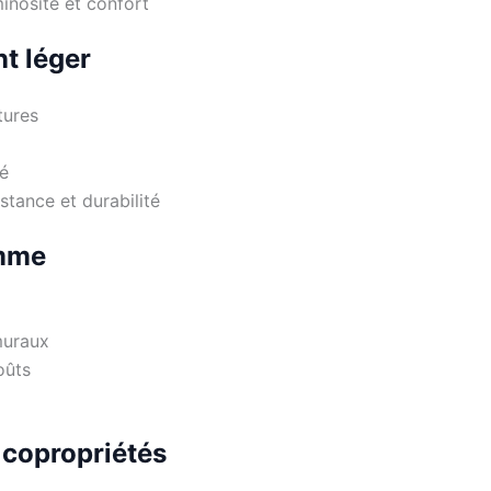
minosité et confort
nt léger
tures
té
stance et durabilité
amme
muraux
oûts
 copropriétés