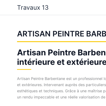
Aller
Travaux 13
au
contenu
ARTISAN PEINTRE BAR
Artisan Peintre Barben
intérieure et extérieur
Artisan Peintre Barbentane est un professionnel l
et extérieures. Intervenant auprès des particulie
esthétiques et techniques. Grâce à une maîtrise 
un rendu impeccable et une réelle valorisation de