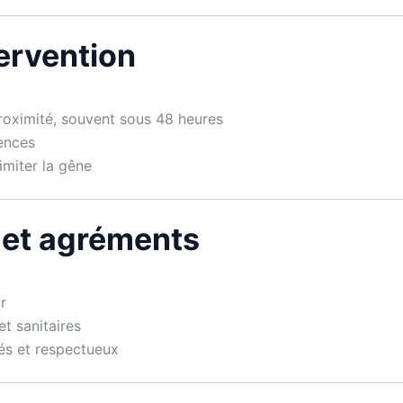
tervention
 proximité, souvent sous 48 heures
gences
imiter la gêne
 et agréments
r
t sanitaires
iés et respectueux