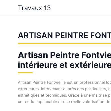
Aller
Travaux 13
au
contenu
ARTISAN PEINTRE FONT
Artisan Peintre Fontvie
intérieure et extérieur
Artisan Peintre Fontvieille est un professionnel l
extérieures. Intervenant auprès des particuliers,
esthétiques et techniques. Grâce à une maîtrise p
un rendu impeccable et une réelle valorisation de