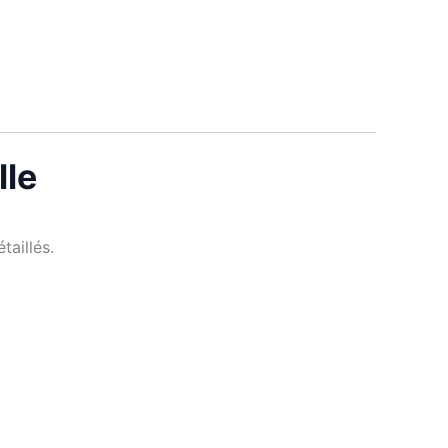
lle
taillés.