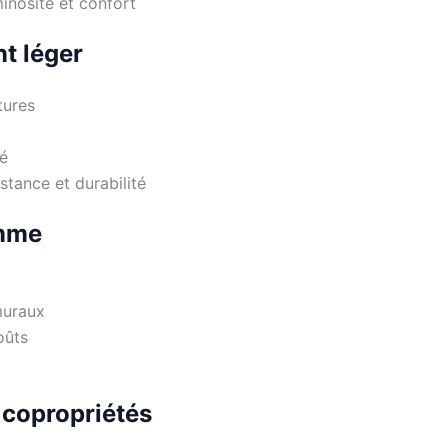
minosité et confort
nt léger
tures
té
stance et durabilité
amme
muraux
oûts
 copropriétés