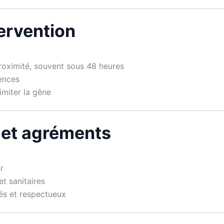
tervention
 proximité, souvent sous 48 heures
gences
imiter la gêne
 et agréments
r
t sanitaires
iés et respectueux