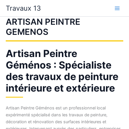
Aller
Travaux 13
au
contenu
ARTISAN PEINTRE
GEMENOS
Artisan Peintre
Géménos : Spécialiste
des travaux de peinture
intérieure et extérieure
Artisan Peintre Géménos est un professionnel local
expérimenté spécialisé dans les travaux de peinture,
décoration et rénovation des surfaces intérieures et
extérieures. Intervenant auprès des particuliers, entreprises