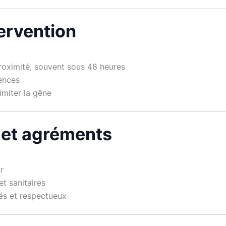
tervention
 proximité, souvent sous 48 heures
gences
imiter la gêne
 et agréments
r
t sanitaires
iés et respectueux