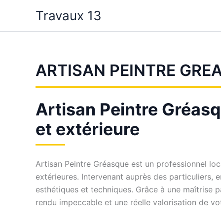
Aller
Travaux 13
au
contenu
ARTISAN PEINTRE GRE
Artisan Peintre Gréasqu
et extérieure
Artisan Peintre Gréasque est un professionnel loc
extérieures. Intervenant auprès des particuliers,
esthétiques et techniques. Grâce à une maîtrise 
rendu impeccable et une réelle valorisation de vot