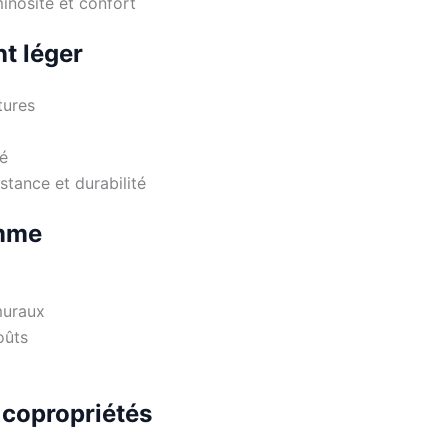
minosité et confort
nt léger
tures
té
stance et durabilité
amme
muraux
oûts
 copropriétés