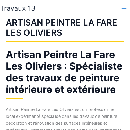
Aller
Travaux 13
au
contenu
ARTISAN PEINTRE LA FARE
LES OLIVIERS
Artisan Peintre La Fare
Les Oliviers : Spécialiste
des travaux de peinture
intérieure et extérieure
Artisan Peintre La Fare Les Oliviers est un professionnel
local expérimenté spécialisé dans les travaux de peinture,
décoration et rénovation des surfaces intérieures et