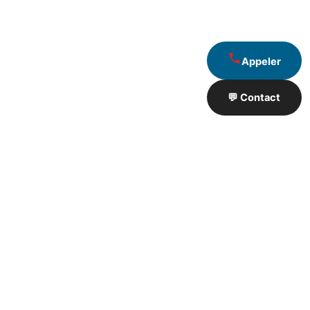
Appeler
💬 Contact
Artisan de Travaux proximité
❮
❯