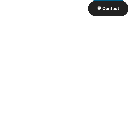
💬 Contact
Artisan de Travaux proximité
❮
❯