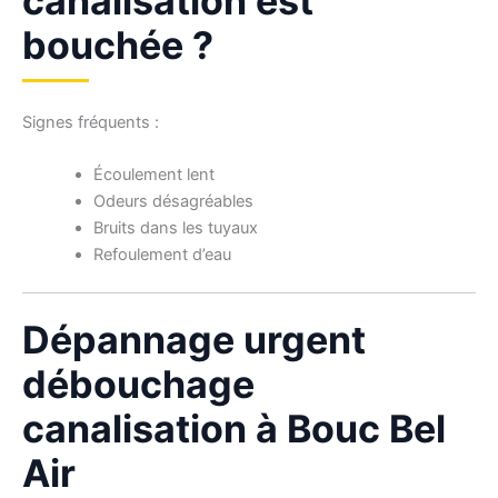
canalisation est
bouchée ?
Signes fréquents :
Écoulement lent
Odeurs désagréables
Bruits dans les tuyaux
Refoulement d’eau
Dépannage urgent
débouchage
canalisation à Bouc Bel
Air