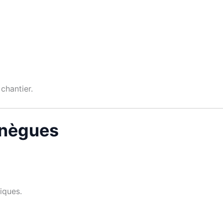
chantier.
rnègues
iques.