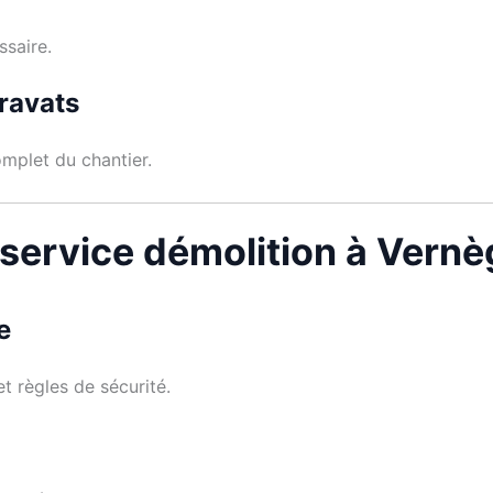
ssaire.
ravats
mplet du chantier.
 service démolition à Vern
e
 règles de sécurité.