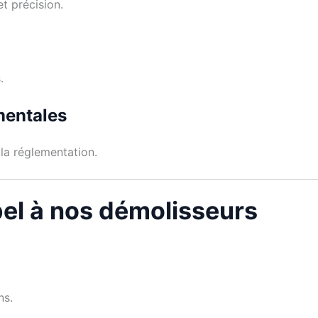
et précision.
.
mentales
la réglementation.
pel à nos démolisseurs
ns.