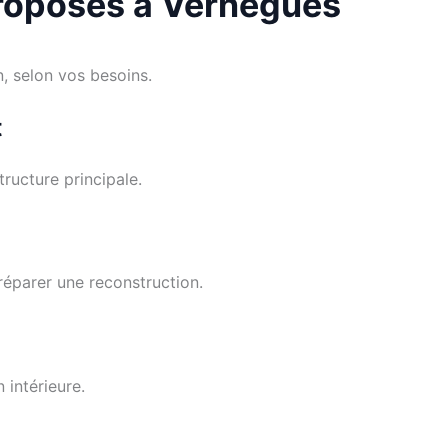
proposés à Vernègues
, selon vos besoins.
t
ructure principale.
réparer une reconstruction.
 intérieure.