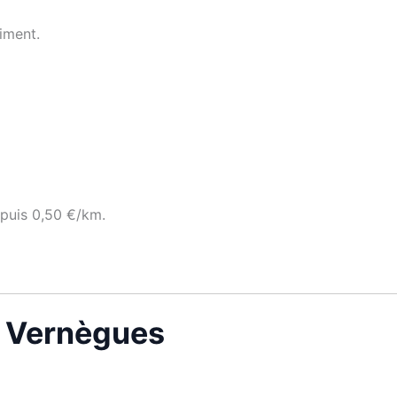
iment.
 puis 0,50 €/km.
n Vernègues