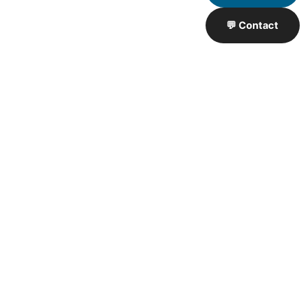
💬 Contact
Artisan de Travaux proximité
❮
❯