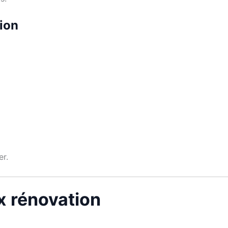
tion
er.
ux rénovation