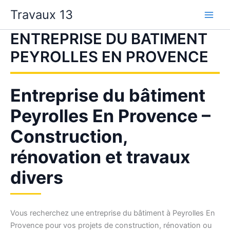
Aller
Travaux 13
au
contenu
ENTREPRISE DU BATIMENT
PEYROLLES EN PROVENCE
Entreprise du bâtiment
Peyrolles En Provence –
Construction,
rénovation et travaux
divers
Vous recherchez une entreprise du bâtiment à Peyrolles En
Provence pour vos projets de construction, rénovation ou