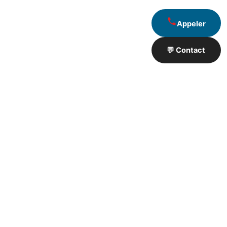
Appeler
💬 Contact
Artisan de Travaux proximité
❮
❯