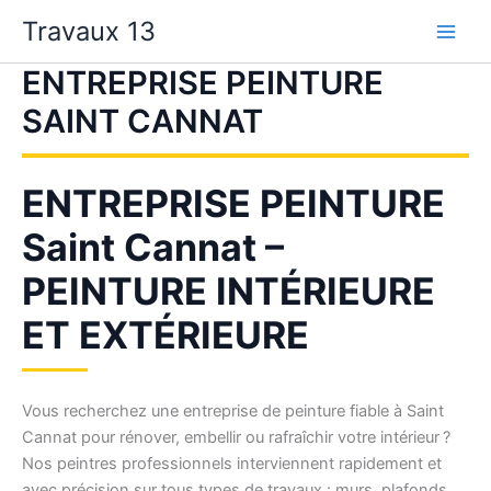
Aller
Travaux 13
au
contenu
ENTREPRISE PEINTURE
SAINT CANNAT
ENTREPRISE PEINTURE
Saint Cannat –
PEINTURE INTÉRIEURE
ET EXTÉRIEURE
Vous recherchez une entreprise de peinture fiable à Saint
Cannat pour rénover, embellir ou rafraîchir votre intérieur ?
Nos peintres professionnels interviennent rapidement et
avec précision sur tous types de travaux : murs, plafonds,