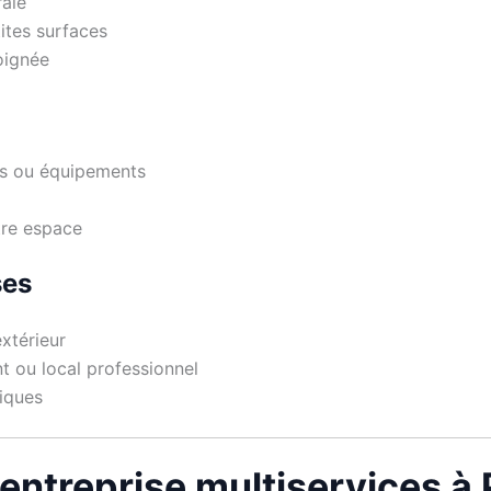
rale
tites surfaces
oignée
gs ou équipements
tre espace
ses
extérieur
t ou local professionnel
iques
 entreprise multiservices à