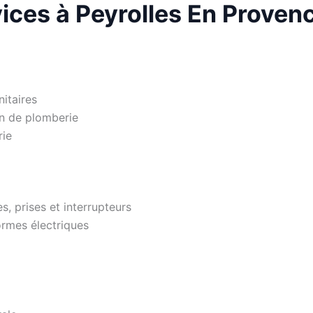
ices à Peyrolles En Proven
nitaires
en de plomberie
rie
s, prises et interrupteurs
ormes électriques