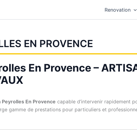
Renovation
LLES EN PROVENCE
rolles En Provence – ART
VAUX
à Peyrolles En Provence
capable d’intervenir rapidement po
arge gamme de prestations pour particuliers et professionn