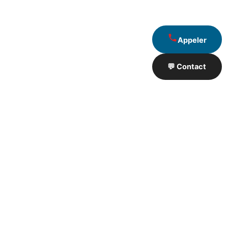
Appeler
💬 Contact
Artisan de Travaux proximité
❮
❯