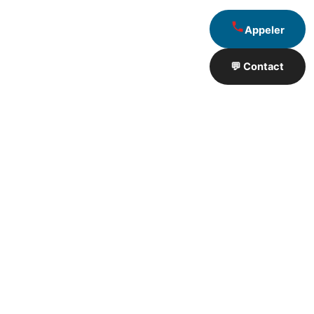
Appeler
💬 Contact
Artisan de Travaux proximité
❮
❯