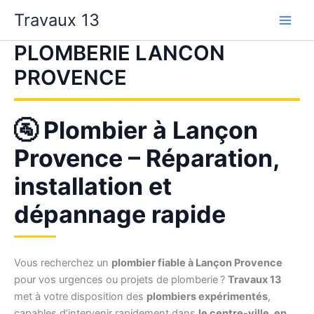
Aller
Travaux 13
au
contenu
PLOMBERIE LANCON
PROVENCE
🚰 Plombier à Lançon
Provence – Réparation,
installation et
dépannage rapide
Vous recherchez un
plombier fiable à Lançon Provence
pour vos urgences ou projets de plomberie ?
Travaux 13
met à votre disposition des
plombiers expérimentés
,
capables d’intervenir rapidement dans
le centre-ville, en