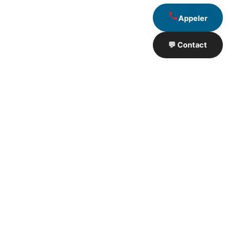
Appeler
💬 Contact
Artisan de Travaux proximité
❮
❯