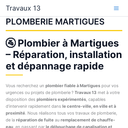
Aller
Travaux 13
au
contenu
PLOMBERIE MARTIGUES
🚰 Plombier à Martigues
– Réparation, installation
et dépannage rapide
Vous recherchez un
plombier fiable à Martigues
pour vos
urgences ou projets de plomberie ?
Travaux 13
met à votre
disposition des
plombiers expérimentés
, capables
d’intervenir rapidement dans
le centre-ville, en ville et à
proximité
. Nous réalisons tous vos travaux de plomberie,
de la
réparation de fuite
au
remplacement de chauffe-
eau
, en passant par
le débouchage de canalisation et