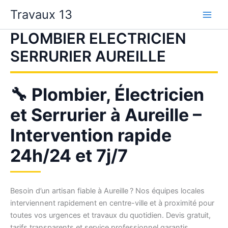
Aller
Travaux 13
au
contenu
PLOMBIER ELECTRICIEN
SERRURIER AUREILLE
🔧 Plombier, Électricien
et Serrurier à Aureille –
Intervention rapide
24h/24 et 7j/7
Besoin d’un artisan fiable à Aureille ? Nos équipes locales
interviennent rapidement en centre-ville et à proximité pour
toutes vos urgences et travaux du quotidien. Devis gratuit,
tarifs transparents et service professionnel garantis.