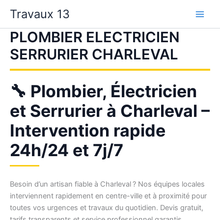
Aller
Travaux 13
au
contenu
PLOMBIER ELECTRICIEN
SERRURIER CHARLEVAL
🔧 Plombier, Électricien
et Serrurier à Charleval –
Intervention rapide
24h/24 et 7j/7
Besoin d’un artisan fiable à Charleval ? Nos équipes locales
interviennent rapidement en centre-ville et à proximité pour
toutes vos urgences et travaux du quotidien. Devis gratuit,
tarifs transparents et service professionnel garantis.