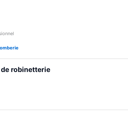
sionnel
lomberie
de robinetterie