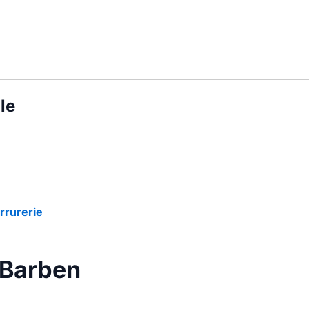
le
rrurerie
a Barben