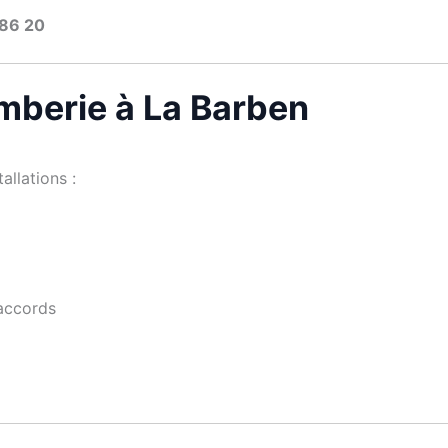
 86 20
omberie à La Barben
allations :
raccords