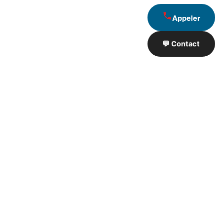
Appeler
💬 Contact
Artisan de Travaux proximité
❮
❯