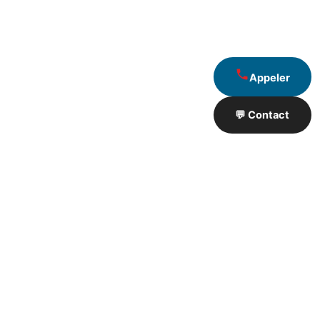
Appeler
💬 Contact
Artisan de Travaux proximité
❮
❯