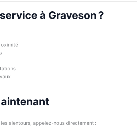
 service à Graveson ?
proximité
s
tations
avaux
aintenant
les alentours, appelez-nous directement :