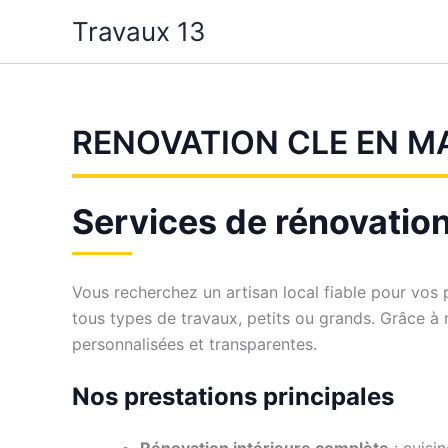
Aller
Travaux 13
au
contenu
RENOVATION CLE EN M
Services de rénovation
Vous recherchez un artisan local fiable pour vos 
tous types de travaux, petits ou grands. Grâce à
personnalisées et transparentes.
Nos prestations principales
Rénovation intérieure complète
: cuisin