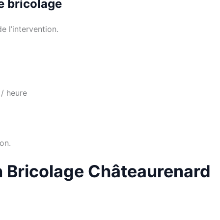
de bricolage
e l’intervention.
 / heure
on.
an Bricolage Châteaurenard