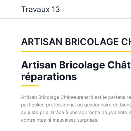
Aller
Travaux 13
au
contenu
ARTISAN BRICOLAGE 
Artisan Bricolage Châte
réparations
Artisan Bricolage Châteaurenard est le partenair
particulier, professionnel ou gestionnaire de bie
au juste prix. Grâce à une approche polyvalente e
contraintes ni mauvaises surprises.