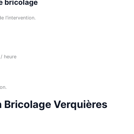
de bricolage
e l’intervention.
 / heure
on.
n Bricolage Verquières