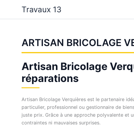
Aller
Travaux 13
au
contenu
ARTISAN BRICOLAGE V
Artisan Bricolage Verqu
réparations
Artisan Bricolage Verquières est le partenaire i
particulier, professionnel ou gestionnaire de bien
juste prix. Grâce à une approche polyvalente et u
contraintes ni mauvaises surprises.