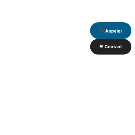
Appeler
💬 Contact
Artisan de Travaux proximité
❮
❯