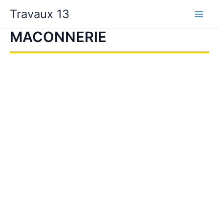
Aller
Travaux 13
au
contenu
MACONNERIE