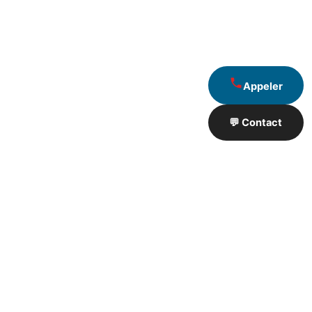
Appeler
💬 Contact
Artisan de Travaux proximité
❮
❯