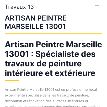
Aller
Travaux 13
au
contenu
ARTISAN PEINTRE
MARSEILLE 13001
Artisan Peintre Marseille
13001 : Spécialiste des
travaux de peinture
intérieure et extérieure
Artisan Peintre Marseille 13001 est un professionnel local
expérimenté spécialisé dans les travaux de peinture,
décoration et rénovation des surfaces intérieures et
extérieures. Intervenant auprès des particuliers, entreprises