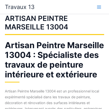
Aller
Travaux 13
au
contenu
ARTISAN PEINTRE
MARSEILLE 13004
Artisan Peintre Marseille
13004 : Spécialiste des
travaux de peinture
intérieure et extérieure
Artisan Peintre Marseille 13004 est un professionnel local
expérimenté spécialisé dans les travaux de peinture,
décoration et rénovation des surfaces intérieures et
extérieures. Intervenant auprès des particuliers, entreprises