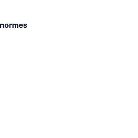
x normes
x