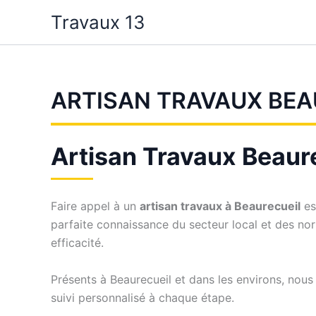
Aller
Travaux 13
au
contenu
ARTISAN TRAVAUX BEA
Artisan Travaux Beaurec
Faire appel à un
artisan travaux à Beaurecueil
es
parfaite connaissance du secteur local et des no
efficacité.
Présents à Beaurecueil et dans les environs, nous
suivi personnalisé à chaque étape.