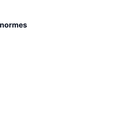
x normes
x