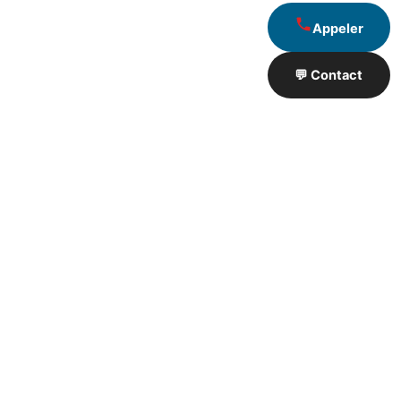
Appeler
💬 Contact
Artisan de Travaux proximité
❮
❯