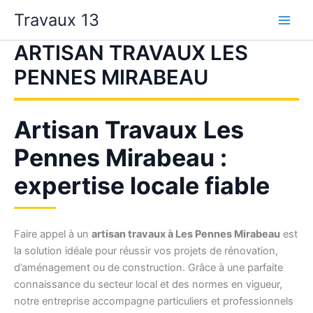
Aller
Travaux 13
au
contenu
ARTISAN TRAVAUX LES
PENNES MIRABEAU
Artisan Travaux Les
Pennes Mirabeau :
expertise locale fiable
Faire appel à un
artisan travaux à Les Pennes Mirabeau
est
la solution idéale pour réussir vos projets de rénovation,
d’aménagement ou de construction. Grâce à une parfaite
connaissance du secteur local et des normes en vigueur,
notre entreprise accompagne particuliers et professionnels