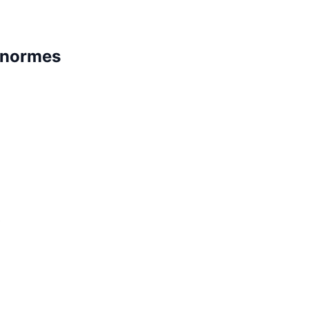
x normes
x