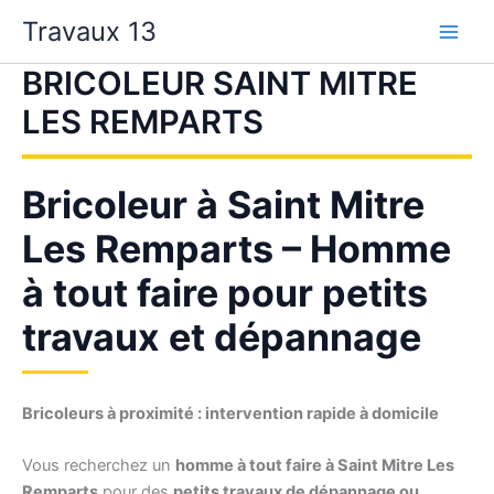
Aller
Travaux 13
au
contenu
BRICOLEUR SAINT MITRE
LES REMPARTS
Bricoleur à Saint Mitre
Les Remparts – Homme
à tout faire pour petits
travaux et dépannage
Bricoleurs à proximité : intervention rapide à domicile
Vous recherchez un
homme à tout faire à Saint Mitre Les
Remparts
pour des
petits travaux de dépannage ou