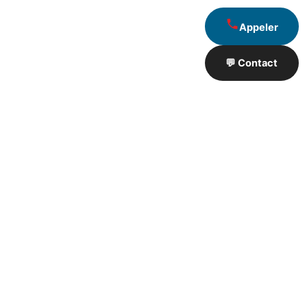
Appeler
💬 Contact
Artisan de Travaux proximité
❮
❯