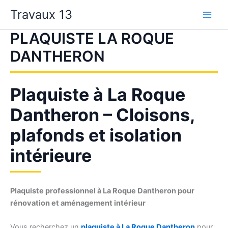
Aller
Travaux 13
au
contenu
PLAQUISTE LA ROQUE
DANTHERON
Plaquiste à La Roque
Dantheron – Cloisons,
plafonds et isolation
intérieure
Plaquiste professionnel à La Roque Dantheron pour
rénovation et aménagement intérieur
Vous recherchez un
plaquiste à La Roque Dantheron
pour