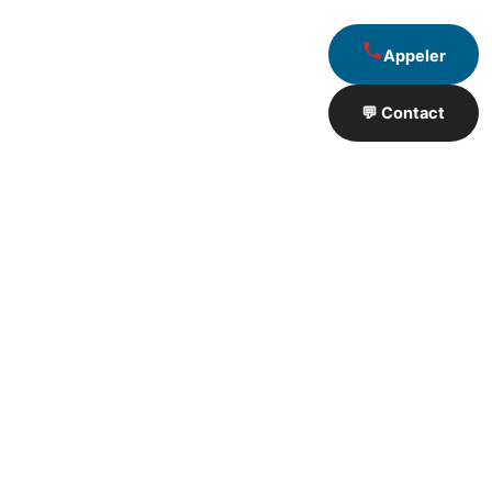
Appeler
💬 Contact
Artisan de Travaux proximité
❮
❯