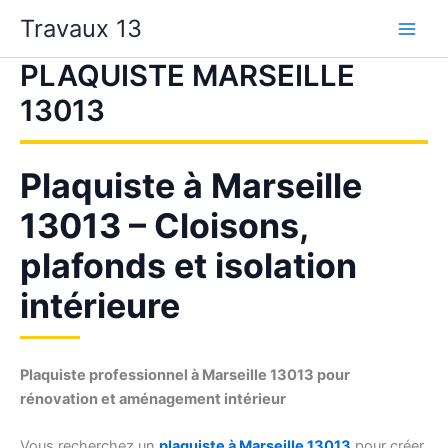
Aller
Travaux 13
au
contenu
PLAQUISTE MARSEILLE
13013
Plaquiste à Marseille
13013 – Cloisons,
plafonds et isolation
intérieure
Plaquiste professionnel à Marseille 13013 pour
rénovation et aménagement intérieur
Vous recherchez un
plaquiste à Marseille 13013
pour créer