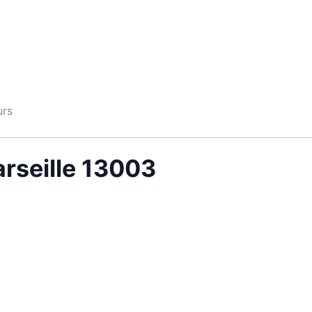
urs
arseille 13003