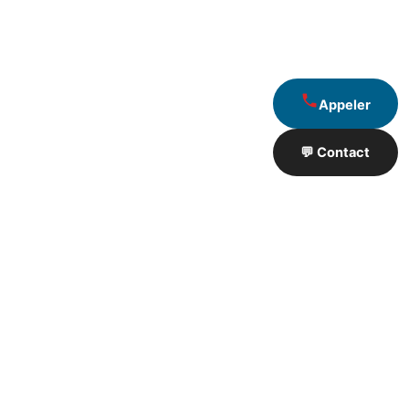
Appeler
💬 Contact
Artisan de Travaux proximité
❮
❯