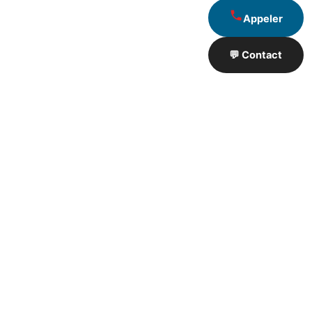
Appeler
💬 Contact
Artisan de Travaux proximité
❮
❯