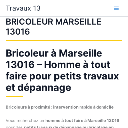
Aller
Travaux 13
au
contenu
BRICOLEUR MARSEILLE
13016
Bricoleur à Marseille
13016 – Homme à tout
faire pour petits travaux
et dépannage
Bricoleurs à proximité : intervention rapide à domicile
Vous recherchez un
homme à tout faire à Marseille 13016
pour des
petits travaux de dépannage ou bricolage en