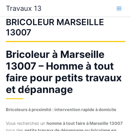
Aller
Travaux 13
au
contenu
BRICOLEUR MARSEILLE
13007
Bricoleur à Marseille
13007 – Homme à tout
faire pour petits travaux
et dépannage
Bricoleurs à proximité : intervention rapide à domicile
Vous recherchez un
homme à tout faire à Marseille 13007
pour des
petits travaux de dépannage ou bricolage en