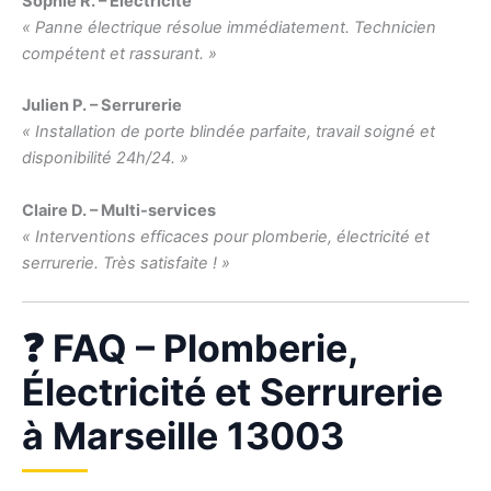
Sophie R. – Électricité
« Panne électrique résolue immédiatement. Technicien
compétent et rassurant. »
Julien P. – Serrurerie
« Installation de porte blindée parfaite, travail soigné et
disponibilité 24h/24. »
Claire D. – Multi-services
« Interventions efficaces pour plomberie, électricité et
serrurerie. Très satisfaite ! »
❓ FAQ – Plomberie,
Électricité et Serrurerie
à Marseille 13003