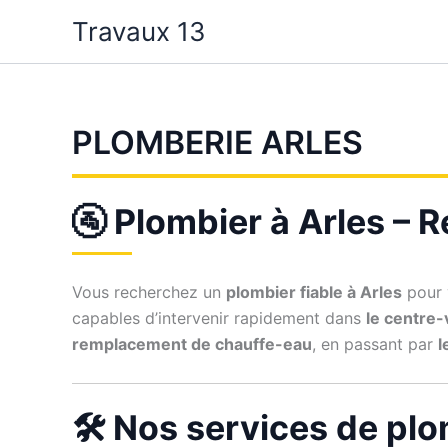
Aller
Travaux 13
au
contenu
PLOMBERIE ARLES
🚰 Plombier à Arles – 
Vous recherchez un
plombier fiable à Arles
pour 
capables d’intervenir rapidement dans
le centre-v
remplacement de chauffe-eau
, en passant par
l
🛠️ Nos services de pl