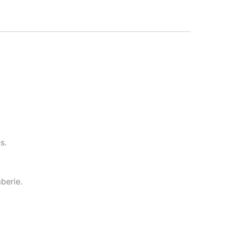
s.
berie.