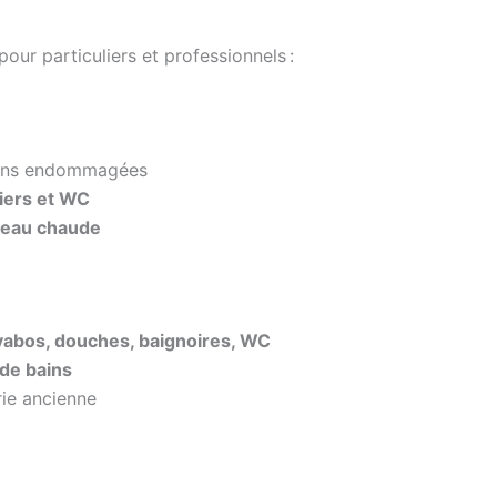
our particuliers et professionnels :
ions endommagées
viers et WC
d’eau chaude
lavabos, douches, baignoires, WC
 de bains
ie ancienne