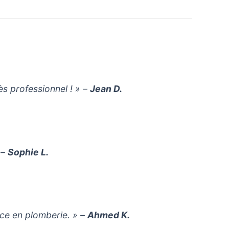
ès professionnel ! » –
Jean D.
 –
Sophie L.
ce en plomberie. » –
Ahmed K.