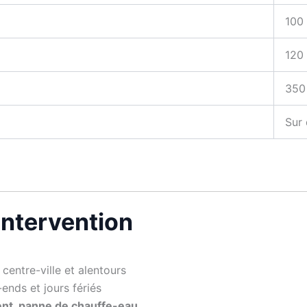
100 
120
350
Sur 
’intervention
centre-ville et alentours
ends et jours fériés
ent, panne de chauffe-eau