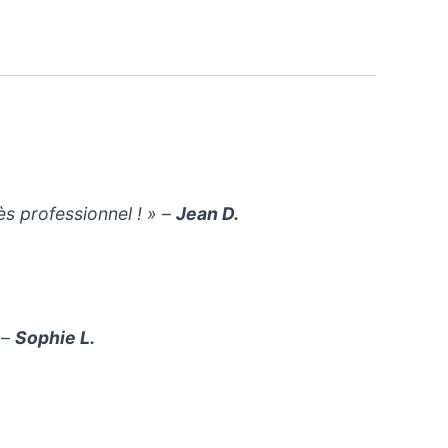
ès professionnel ! » –
Jean D.
 –
Sophie L.