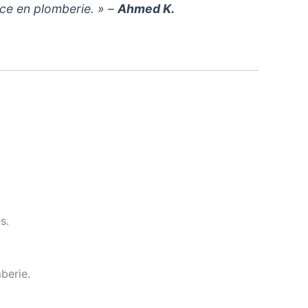
ce en plomberie. » –
Ahmed K.
s.
berie.