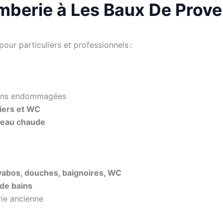
omberie à Les Baux De Prov
our particuliers et professionnels :
ions endommagées
viers et WC
d’eau chaude
lavabos, douches, baignoires, WC
 de bains
ie ancienne