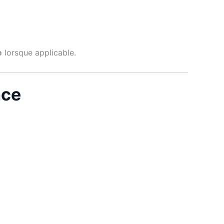
e
lorsque applicable.
nce