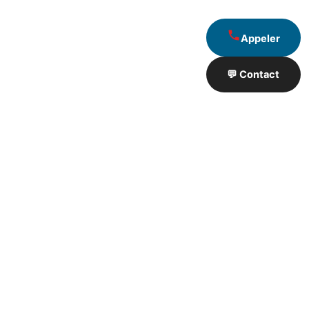
Appeler
💬 Contact
Artisan de Travaux proximité
❮
❯