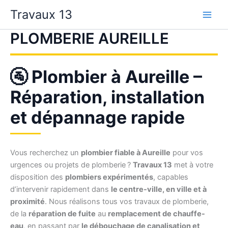
Aller
Travaux 13
au
contenu
PLOMBERIE AUREILLE
🚰 Plombier à Aureille –
Réparation, installation
et dépannage rapide
Vous recherchez un
plombier fiable à Aureille
pour vos
urgences ou projets de plomberie ?
Travaux 13
met à votre
disposition des
plombiers expérimentés
, capables
d’intervenir rapidement dans
le centre-ville, en ville et à
proximité
. Nous réalisons tous vos travaux de plomberie,
de la
réparation de fuite
au
remplacement de chauffe-
eau
, en passant par
le débouchage de canalisation et