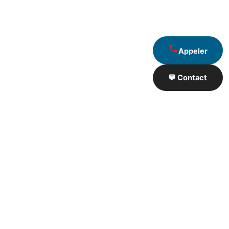
Appeler
💬 Contact
Artisan de Travaux proximité
❮
❯