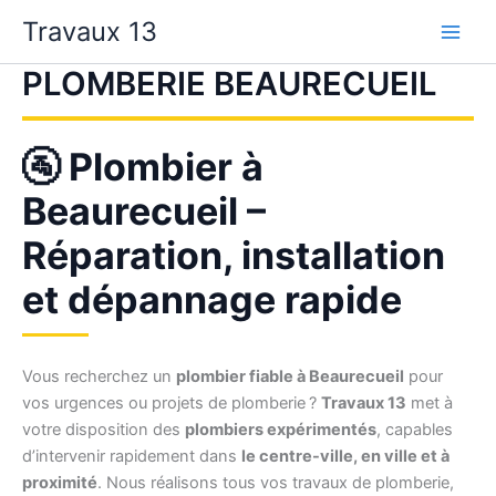
Aller
Travaux 13
au
contenu
PLOMBERIE BEAURECUEIL
🚰 Plombier à
Beaurecueil –
Réparation, installation
et dépannage rapide
Vous recherchez un
plombier fiable à Beaurecueil
pour
vos urgences ou projets de plomberie ?
Travaux 13
met à
votre disposition des
plombiers expérimentés
, capables
d’intervenir rapidement dans
le centre-ville, en ville et à
proximité
. Nous réalisons tous vos travaux de plomberie,