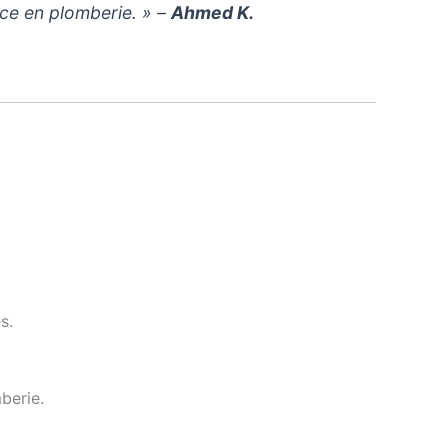
ce en plomberie. » –
Ahmed K.
s.
berie.