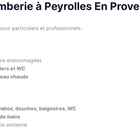
omberie à Peyrolles En Prov
our particuliers et professionnels :
ions endommagées
viers et WC
d’eau chaude
lavabos, douches, baignoires, WC
 de bains
ie ancienne