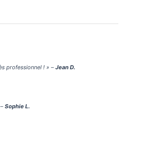
ès professionnel ! » –
Jean D.
 –
Sophie L.