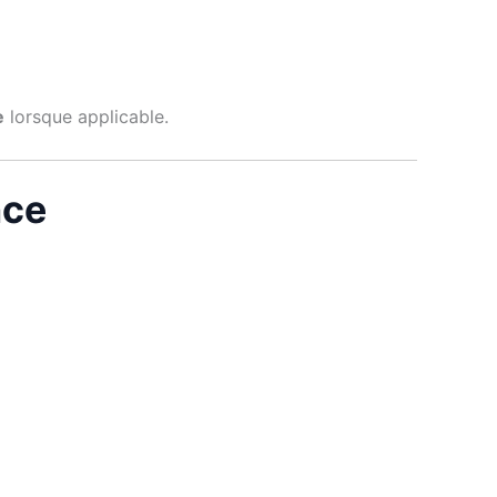
e
lorsque applicable.
nce